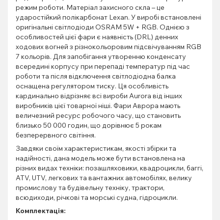
режим роботи. Матеріал захисного скла – це
ударостійкий полікарбонат Lexan. У виробі встановлені
оригінальні світлодіоди OSRAM 5W + RGB. Однією з
особливостей цієї фари є наявність (DRL) денних
ходових вогней з різнокольоровим підсвічуванням RGB
7 кольорів. Для запобігання утворенню конденсату
всередині корпусу при перепаді температур під час
роботи та після відключення світлодіодна балка
оснащена регулятором тиску. Ця особливість
кардинально відрізняє всі вироби Aurora від інших
виробників цієї товарної ніші. Фари Аврора мають
величезний ресурс робочого часу, що становить
близько 50 000 годин, що дорівнює 5 рокам
безперервного світіння.
Завдяки своїм характеристикам, якості збірки та
надійності, дана модель може бути встановлена на
різних видах техніки: позашляховики, квадроцикли, баггі,
ATV, UTV, легкових та вантажних автомобілях, велику
промислову та будівельну техніку, трактори,
всюдиходи, річкові та морські судна, гідроцикли.
Комплектація: