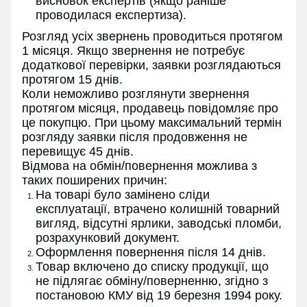
висновок експертів (якщо раніше
проводилася експертиза).
Розгляд усіх звернень проводиться протягом
1 місяця. Якщо звернення не потребує
додаткової перевірки, заявки розглядаються
протягом 15 днів.
Коли неможливо розглянути звернення
протягом місяця, продавець повідомляє про
це покупцю. При цьому максимальний термін
розгляду заявки після продовження не
перевищує 45 днів.
Відмова на обмін/повернення можлива з
таких поширених причин:
На товарі було замінено сліди
експлуатації, втрачено колишній товарний
вигляд, відсутні ярлики, заводські пломби,
розрахунковий документ.
Оформлення повернення після 14 днів.
Товар включено до списку продукції, що
не підлягає обміну/поверненню, згідно з
постановою КМУ від 19 березня 1994 року.