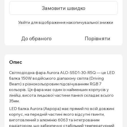
Замовити швидко
Увійти
для відображення накопичувальної знижки
%
До обраного
Порівняти
Опис
Світлодіодна фара Aurora ALO-S5D1-30-R5Q — це LED
балка 150W водійського діапазону світла (Driving
Beam) з різнокольоровим підсвічуванням RGB 7
кольорів. Ця фара має один із найменших корпусів у
лінійці, висота лицьової частини панелі складає всього
35мм.
LED балка Aurora (Аврора) має прямий по всій довжині
корпус, на передній частині якого відсутні гвинти,
виготовлений з алюмінію 6063 та інтегрованим
радіатором, що забезпечує стабільний температурний