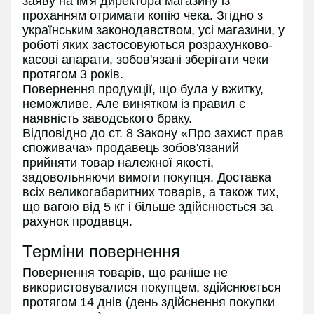
заяву на ім'я директора магазину із
проханням отримати копію чека. Згідно з
українським законодавством, усі магазини, у
роботі яких застосовуються розрахунково-
касові апарати, зобов'язані зберігати чеки
протягом 3 років.
Повернення продукції, що була у вжитку,
неможливе. Але винятком із правил є
наявність заводського браку.
Відповідно до ст. 8 Закону «Про захист прав
споживача» продавець зобов'язаний
прийняти товар належної якості,
задовольняючи вимоги покупця. Доставка
всіх великогабаритних товарів, а також тих,
що вагою від 5 кг і більше здійснюється за
рахунок продавця.
Терміни повернення
Повернення товарів, що раніше не
використовувалися покупцем, здійснюється
протягом 14 днів (день здійснення покупки