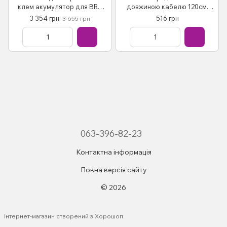
клем акумулятор для BRP
довжиною кабелю 120см,
Can-Am Maverick X3 та інших
Kemimoto FTVWH014
3 354 грн
516 грн
3 655 грн
UTV, Kemimoto B0401-
00701BK
063-396-82-23
Контактна інформація
Повна версія сайту
© 2026
Інтернет-магазин створений з Хорошоп