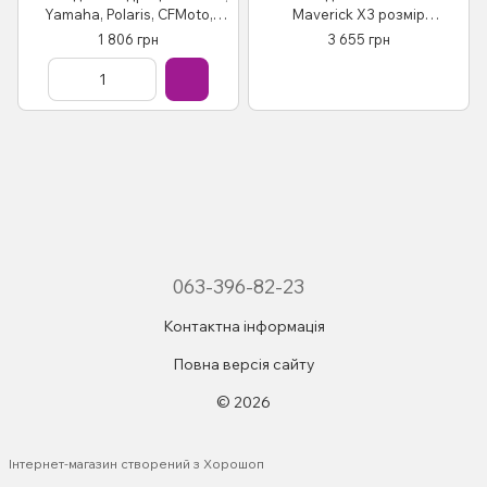
Yamaha, Polaris, CFMoto,
Maverick X3 розмір
Honda розмір XL
340x185x153см, Kemimoto
1 806 грн
3 655 грн
(256x110x120см), Kemimoto
B0111-00101BK
FTVUC005
063-396-82-23
Контактна інформація
Повна версія сайту
© 2026
Інтернет-магазин створений з Хорошоп