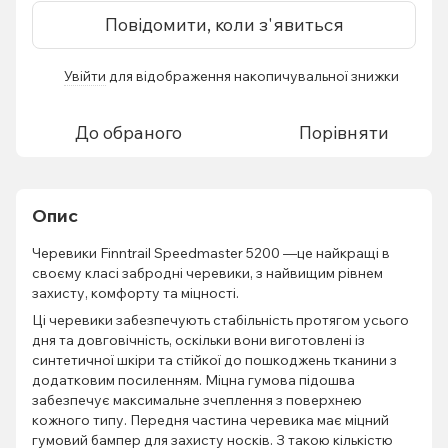
Повідомити, коли з'явиться
Увійти
для відображення накопичувальної знижки
%
До обраного
Порівняти
Опис
Черевики Finntrail Speedmaster 5200 —це найкращі в
своєму класі забродні черевики, з найвищим рівнем
захисту, комфорту та міцності.
Ці черевики забезпечують стабільність протягом усього
дня та довговічність, оскільки вони виготовлені із
синтетичної шкіри та стійкої до пошкоджень тканини з
додатковим посиленням. Міцна гумова підошва
забезпечує максимальне зчеплення з поверхнею
кожного типу. Передня частина черевика має міцний
гумовий бампер для захисту носків. З такою кількістю