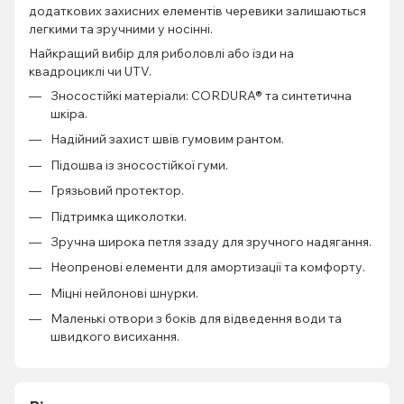
додаткових захисних елементів черевики залишаються
легкими та зручними у носінні.
Найкращий вибір для риболовлі або їзди на
квадроциклі чи UTV.
Зносостійкі матеріали: CORDURA® та синтетична
шкіра.
Надійний захист швів гумовим рантом.
Підошва із зносостійкої гуми.
Грязьовий протектор.
Підтримка щиколотки.
Зручна широка петля ззаду для зручного надягання.
Неопренові елементи для амортизації та комфорту.
Міцні нейлонові шнурки.
Маленькі отвори з боків для відведення води та
швидкого висихання.