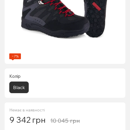
−7%
Колір
Black
Немає в наявності
9 342 грн
10 045 грн