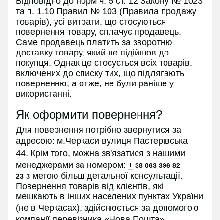
Відповідно до норм ч. 5 ст. 12 Закону № 1023
та п. 1.10 Правил № 103 (Правила продажу
товарів), усі витрати, що стосуються
повернення товару, сплачує продавець.
Саме продавець платить за зворотню
доставку товару, який не підійшов до
покупця. Однак це стосується всіх товарів,
включених до списку тих, що підлягають
поверненню, а отже, не були раніше у
використанні.
Як оформити повернення?
Для повернення потрібно звернутися за
адресою:
м.Черкаси вулиця Пастерівська
44.
Крім того, можна зв'язатися з нашими
менеджерами за номером:
+
38 063 396 82
з
метою більш детальної консультації.
23
Повернення товарів від клієнтів, які
мешкають в інших населених пунктах України
(не в
Черкасах
), здійснюється за допомогою
компанії-перевізника «Нова Пошта».