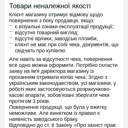
Товари неналежної якості
Клієнт магазину отримує відмову щодо
повернення з боку продавця, якщо:
є візуальні ознаки експлуатації продукції;
відсутня товарний вигляд;
відсутні ярлики, заводські пломби;
клієнт не має при собі чека, документів, що
свідчать про купівлю.
Але навіть за відсутності чека, повернення
все одно можна оформити. Потрібно скласти
заяву на ім'я директора магазину із
проханням отримати копію чека. Згідно з
українським законодавством, усі магазини, у
роботі яких застосовуються розрахунково-
касові апарати, зобов'язані зберігати чеки
протягом 3 років.
Повернення продукції, що була у вжитку,
неможливе. Але винятком із правил є
наявність заводського браку.
Відповідно до ст. 8 Закону «Про захист прав