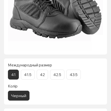
Международный размер
41
41.5
42
42.5
43.5
Колір
Черный