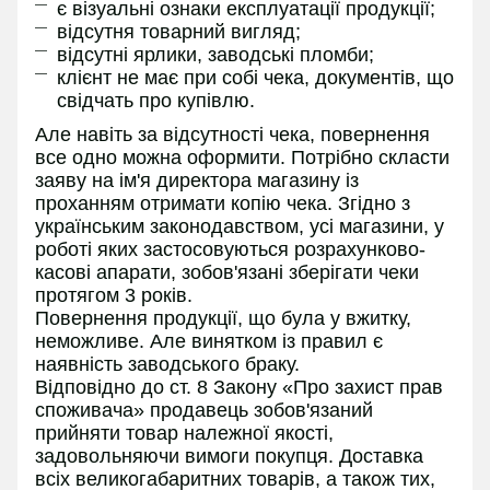
є візуальні ознаки експлуатації продукції;
відсутня товарний вигляд;
відсутні ярлики, заводські пломби;
клієнт не має при собі чека, документів, що
свідчать про купівлю.
Але навіть за відсутності чека, повернення
все одно можна оформити. Потрібно скласти
заяву на ім'я директора магазину із
проханням отримати копію чека. Згідно з
українським законодавством, усі магазини, у
роботі яких застосовуються розрахунково-
касові апарати, зобов'язані зберігати чеки
протягом 3 років.
Повернення продукції, що була у вжитку,
неможливе. Але винятком із правил є
наявність заводського браку.
Відповідно до ст. 8 Закону «Про захист прав
споживача» продавець зобов'язаний
прийняти товар належної якості,
задовольняючи вимоги покупця. Доставка
всіх великогабаритних товарів, а також тих,