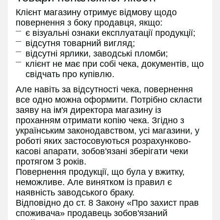
Клієнт магазину отримує відмову щодо
повернення з боку продавця, якщо:
є візуальні ознаки експлуатації продукції;
відсутня товарний вигляд;
відсутні ярлики, заводські пломби;
клієнт не має при собі чека, документів, що
свідчать про купівлю.
Але навіть за відсутності чека, повернення
все одно можна оформити. Потрібно скласти
заяву на ім'я директора магазину із
проханням отримати копію чека. Згідно з
українським законодавством, усі магазини, у
роботі яких застосовуються розрахунково-
касові апарати, зобов'язані зберігати чеки
протягом 3 років.
Повернення продукції, що була у вжитку,
неможливе. Але винятком із правил є
наявність заводського браку.
Відповідно до ст. 8 Закону «Про захист прав
споживача» продавець зобов'язаний