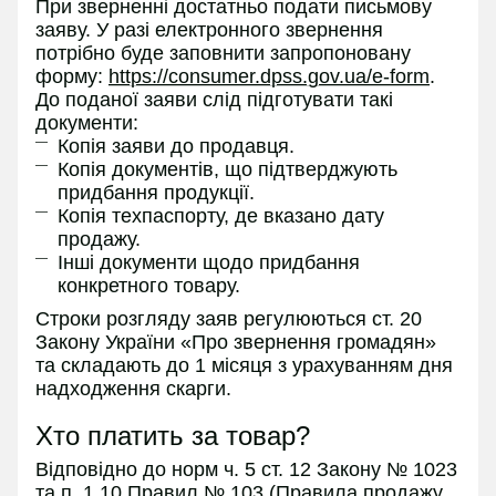
При зверненні достатньо подати письмову
заяву. У разі електронного звернення
потрібно буде заповнити запропоновану
форму:
https://consumer.dpss.gov.ua/e-form
.
До поданої заяви слід підготувати такі
документи:
Копія заяви до продавця.
Копія документів, що підтверджують
придбання продукції.
Копія техпаспорту, де вказано дату
продажу.
Інші документи щодо придбання
конкретного товару.
Строки розгляду заяв регулюються ст. 20
Закону України «Про звернення громадян»
та складають до 1 місяця з урахуванням дня
надходження скарги.
Хто платить за товар?
Відповідно до норм ч. 5 ст. 12 Закону № 1023
та п. 1.10 Правил № 103 (Правила продажу