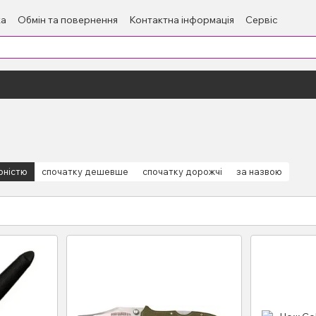
ка
Обмін та повернення
Контактна інформація
Сервіс
рністю
спочатку дешевше
спочатку дорожчі
за назвою