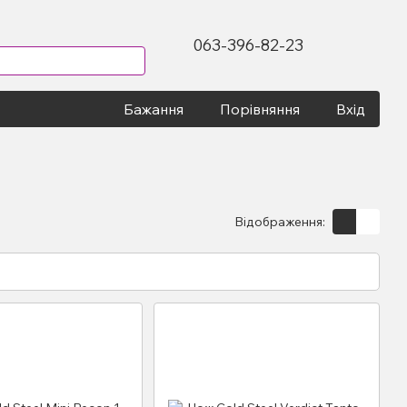
063-396-82-23
Бажання
Порівняння
Вхід
Відображення: