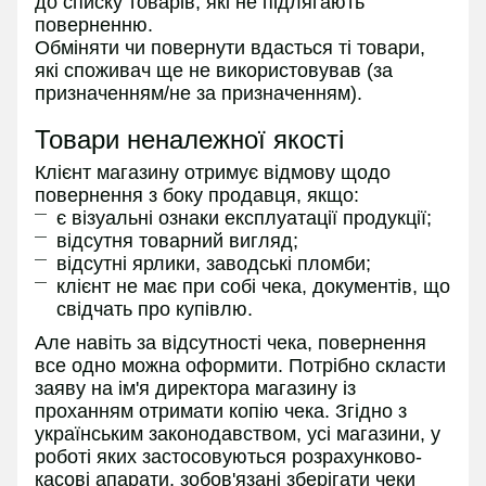
до списку товарів, які не підлягають
поверненню.
Обміняти чи повернути вдасться ті товари,
які споживач ще не використовував (за
призначенням/не за призначенням).
Товари неналежної якості
Клієнт магазину отримує відмову щодо
повернення з боку продавця, якщо:
є візуальні ознаки експлуатації продукції;
відсутня товарний вигляд;
відсутні ярлики, заводські пломби;
клієнт не має при собі чека, документів, що
свідчать про купівлю.
Але навіть за відсутності чека, повернення
все одно можна оформити. Потрібно скласти
заяву на ім'я директора магазину із
проханням отримати копію чека. Згідно з
українським законодавством, усі магазини, у
роботі яких застосовуються розрахунково-
касові апарати, зобов'язані зберігати чеки