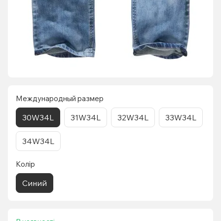
Международный размер
30W34L
31W34L
32W34L
33W34L
34W34L
Колір
Синий