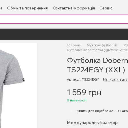
ка
Обмін та повернення
Контактна інформація
Сервіс
Головна
Мужские футболки
Му
Футболка Dobermans Aggressive Battle
Футболка Doberma
TS224EGY (XXL)
Артикул: TS224EGY
Написати відгу
1 559 грн
В наявності
%
Увійти
для відображення нако
Международный размер