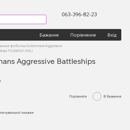
063-396-82-23
Бажання
Порівняння
Вхід
жские футболки Dobermans Aggressive
ships TS224EGY (XXL)
ns Aggressive Battleships
к
Порівняти
В бажання
пичувальної знижки