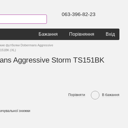
063-396-82-23
Бажання
Порівняння
Вхід
кие футболки Dobermans Aggressive
151BK (XL)
ans Aggressive Storm TS151BK
Порівняти
В бажання
ичувальної знижки