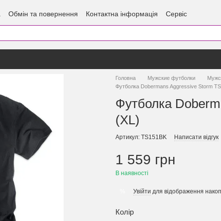
а
Обмін та повернення
Контактна інформація
Сервіс
Головна
Мужские футболки
Мужс
Футболка Dobermans Aggressive Storm TS
Футболка Doberm
(XL)
Артикул: TS151BK
Написати відгук
1 559 грн
В наявності
Увійти
для відображення накоп
%
Колір