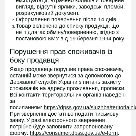
експлуатації, втрачено колишній товарний
вигляд, відсутні ярлики, заводські пломби,
розрахунковий документ.
Оформлення повернення після 14 днів.
Товар включено до списку продукції, що
не підлягає обміну/поверненню, згідно з
постановою КМУ від 19 березня 1994 року.
Порушення прав споживачів із
боку продавця
Якщо продавець порушив права споживача,
останній може звернутися за допомогою до
Державної служби України з питань захисту
споживачів на адресу проживання, прописки.
Всі контакти територіальних органів наведені
за
посиланням:
https://dpss.gov.ua/sluzhba/teritorialn
При зверненні достатньо подати письмову
заяву. У разі електронного звернення
потрібно буде заповнити запропоновану
форму:
https://consumer.dpss.gov.ua/e-form
.