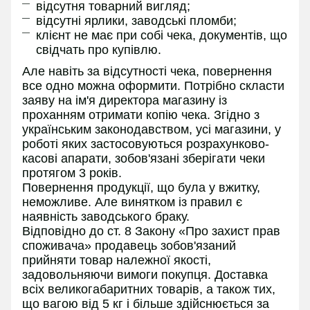
відсутня товарний вигляд;
відсутні ярлики, заводські пломби;
клієнт не має при собі чека, документів, що
свідчать про купівлю.
Але навіть за відсутності чека, повернення
все одно можна оформити. Потрібно скласти
заяву на ім'я директора магазину із
проханням отримати копію чека. Згідно з
українським законодавством, усі магазини, у
роботі яких застосовуються розрахунково-
касові апарати, зобов'язані зберігати чеки
протягом 3 років.
Повернення продукції, що була у вжитку,
неможливе. Але винятком із правил є
наявність заводського браку.
Відповідно до ст. 8 Закону «Про захист прав
споживача» продавець зобов'язаний
прийняти товар належної якості,
задовольняючи вимоги покупця. Доставка
всіх великогабаритних товарів, а також тих,
що вагою від 5 кг і більше здійснюється за