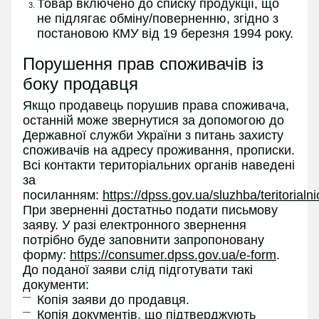
Товар включено до списку продукції, що
не підлягає обміну/поверненню, згідно з
постановою КМУ від 19 березня 1994 року.
Порушення прав споживачів із
боку продавця
Якщо продавець порушив права споживача,
останній може звернутися за допомогою до
Державної служби України з питань захисту
споживачів на адресу проживання, прописки.
Всі контакти територіальних органів наведені
за
посиланням:
https://dpss.gov.ua/sluzhba/teritorialn
При зверненні достатньо подати письмову
заяву. У разі електронного звернення
потрібно буде заповнити запропоновану
форму:
https://consumer.dpss.gov.ua/e-form
.
До поданої заяви слід підготувати такі
документи:
Копія заяви до продавця.
Копія документів, що підтверджують