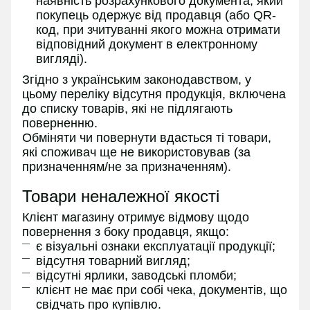
наявність розрахункового документа, який
покупець одержує від продавця (або QR-
код, при зчитуванні якого можна отримати
відповідний документ в електронному
вигляді).
Згідно з українським законодавством, у
цьому переліку відсутня продукція, включена
до списку товарів, які не підлягають
поверненню.
Обміняти чи повернути вдасться ті товари,
які споживач ще не використовував (за
призначенням/не за призначенням).
Товари неналежної якості
Клієнт магазину отримує відмову щодо
повернення з боку продавця, якщо:
є візуальні ознаки експлуатації продукції;
відсутня товарний вигляд;
відсутні ярлики, заводські пломби;
клієнт не має при собі чека, документів, що
свідчать про купівлю.