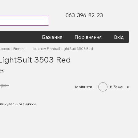
063-396-82-23
Бажання
Порівняння
Вхід
остюми Finntrail
Костюм Finntrail LightSuit 3503 Red
 LightSuit 3503 Red
ук
грн
Порівняти
В бажання
пичувальної знижки