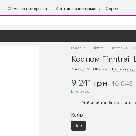
ка
Обмін та повернення
Контактна інформація
Сервіс
Головна
Finntrail
Костюми
К
Костюм Finntrail
Артикул: 3503Red-M
Написати відг
9 241 грн
10 045 
В наявності
%
Увійти
для відображення нако
Колір
Red