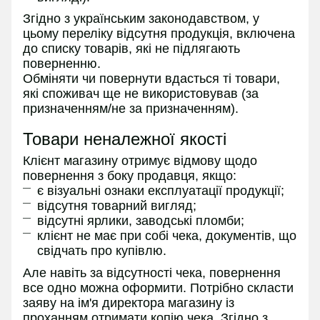
Згідно з українським законодавством, у
цьому переліку відсутня продукція, включена
до списку товарів, які не підлягають
поверненню.
Обміняти чи повернути вдасться ті товари,
які споживач ще не використовував (за
призначенням/не за призначенням).
Товари неналежної якості
Клієнт магазину отримує відмову щодо
повернення з боку продавця, якщо:
є візуальні ознаки експлуатації продукції;
відсутня товарний вигляд;
відсутні ярлики, заводські пломби;
клієнт не має при собі чека, документів, що
свідчать про купівлю.
Але навіть за відсутності чека, повернення
все одно можна оформити. Потрібно скласти
заяву на ім'я директора магазину із
проханням отримати копію чека. Згідно з