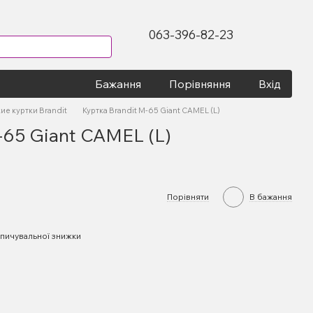
063-396-82-23
Бажання
Порівняння
Вхід
ие куртки Brandit
Куртка Brandit M-65 Giant CAMEL (L)
-65 Giant CAMEL (L)
Порівняти
В бажання
пичувальної знижки