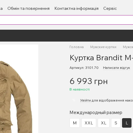
ка
Обмін та повернення
Контактна інформація
Сервіс
Головна
Мужские куртки
Мужск
Куртка Brandit M
Артикул: 3101.70
Написати відгук
6 993 грн
В наявності
%
Увійти
для відображення нако
Международный размер
M
XXL
XL
S
L