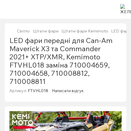
Світло
Штатні фари
Штатні фари Kemimoto
LED фари
LED фари передні для Can-Am
Maverick X3 та Commander
2021+ XTP/XMR, Kemimoto
FTVHL018 заміна 710004659,
710004658, 710008812,
710008811
Артикул:
FTVHL018
Написати відгук