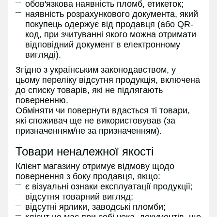
обов'язкова наявність пломб, етикеток;
наявність розрахункового документа, який
покупець одержує від продавця (або QR-
код, при зчитуванні якого можна отримати
відповідний документ в електронному
вигляді).
Згідно з українським законодавством, у
цьому переліку відсутня продукція, включена
до списку товарів, які не підлягають
поверненню.
Обміняти чи повернути вдасться ті товари,
які споживач ще не використовував (за
призначенням/не за призначенням).
Товари неналежної якості
Клієнт магазину отримує відмову щодо
повернення з боку продавця, якщо:
є візуальні ознаки експлуатації продукції;
відсутня товарний вигляд;
відсутні ярлики, заводські пломби;
клієнт не має при собі чека, документів, що