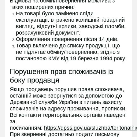
Відмова на обмін/повернення можлива з
таких поширених причин:
На товарі було замінено сліди
експлуатації, втрачено колишній товарний
вигляд, відсутні ярлики, заводські пломби,
розрахунковий документ.
Оформлення повернення після 14 днів.
Товар включено до списку продукції, що
не підлягає обміну/поверненню, згідно з
постановою КМУ від 19 березня 1994 року.
Порушення прав споживачів із
боку продавця
Якщо продавець порушив права споживача,
останній може звернутися за допомогою до
Державної служби України з питань захисту
споживачів на адресу проживання, прописки.
Всі контакти територіальних органів наведені
за
посиланням:
https://dpss.gov.ua/sluzhba/teritorialn
При зверненні достатньо подати письмову