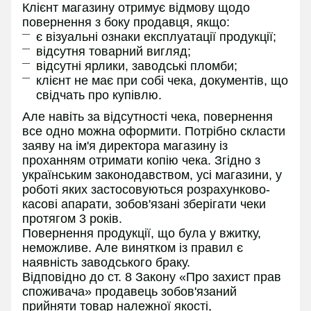
Клієнт магазину отримує відмову щодо
повернення з боку продавця, якщо:
є візуальні ознаки експлуатації продукції;
відсутня товарний вигляд;
відсутні ярлики, заводські пломби;
клієнт не має при собі чека, документів, що
свідчать про купівлю.
Але навіть за відсутності чека, повернення
все одно можна оформити. Потрібно скласти
заяву на ім'я директора магазину із
проханням отримати копію чека. Згідно з
українським законодавством, усі магазини, у
роботі яких застосовуються розрахунково-
касові апарати, зобов'язані зберігати чеки
протягом 3 років.
Повернення продукції, що була у вжитку,
неможливе. Але винятком із правил є
наявність заводського браку.
Відповідно до ст. 8 Закону «Про захист прав
споживача» продавець зобов'язаний
прийняти товар належної якості,