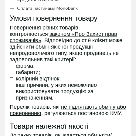
Оплата частинами Monobank
Умови повернення товару
Повернення різних товарів
контролюється
законом «Про Захист прав
споживачів»
. Відповідно до ст.9 клієнт може
здійснити обмін якісної продукції
непродовольчого типу, якщо продавець не
задовольнив такі критерії:
форма;
габарити;
колірний відтінок;
інші причини, у яких неможливо
використовувати продукцію за
призначенням.
Перелік товарів, які
не підлягають обміну або
поверненню
, регулюється постановою КМУ.
Товари належної якості
До таких товарів, які вдасться обміняти/