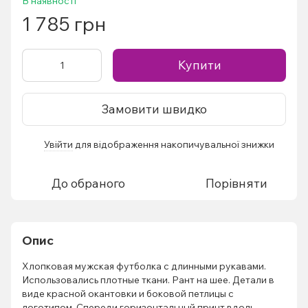
В наявності
1 785 грн
Купити
Замовити швидко
Увійти
для відображення накопичувальної знижки
%
До обраного
Порівняти
Опис
Хлопковая мужская футболка с длинными рукавами.
Использовались плотные ткани. Рант на шее. Детали в
виде красной окантовки и боковой петлицы с
логотипом. Спереди горизонтальный принт вдоль