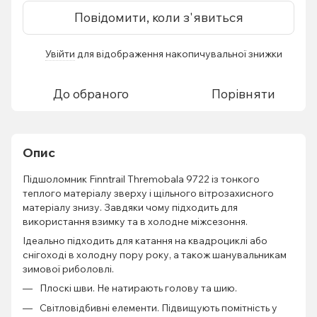
Повідомити, коли з'явиться
Увійти
для відображення накопичувальної знижки
%
До обраного
Порівняти
Опис
Підшоломник Finntrail Thremobala 9722 із тонкого
теплого матеріалу зверху і щільного вітрозахисного
матеріалу знизу. Завдяки чому підходить для
використання взимку та в холодне міжсезоння.
Ідеально підходить для катання на квадроциклі або
снігоході в холодну пору року, а також шанувальникам
зимової риболовлі.
Плоскі шви. Не натирають голову та шию.
Світловідбивні елементи. Підвищують помітність у