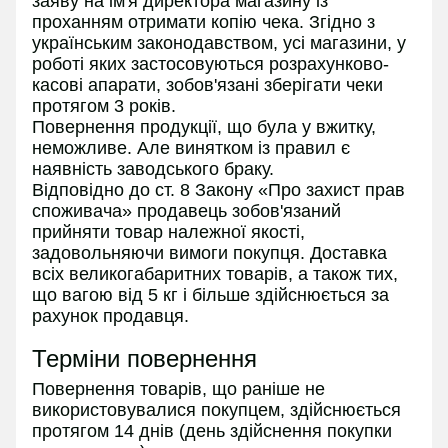
заяву на ім'я директора магазину із
проханням отримати копію чека. Згідно з
українським законодавством, усі магазини, у
роботі яких застосовуються розрахунково-
касові апарати, зобов'язані зберігати чеки
протягом 3 років.
Повернення продукції, що була у вжитку,
неможливе. Але винятком із правил є
наявність заводського браку.
Відповідно до ст. 8 Закону «Про захист прав
споживача» продавець зобов'язаний
прийняти товар належної якості,
задовольняючи вимоги покупця. Доставка
всіх великогабаритних товарів, а також тих,
що вагою від 5 кг і більше здійснюється за
рахунок продавця.
Терміни повернення
Повернення товарів, що раніше не
використовувалися покупцем, здійснюється
протягом 14 днів (день здійснення покупки