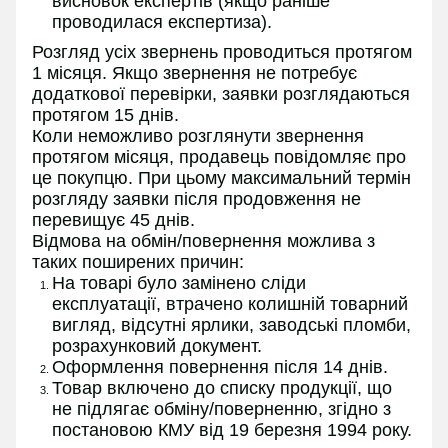
висновок експертів (якщо раніше
проводилася експертиза).
Розгляд усіх звернень проводиться протягом
1 місяця. Якщо звернення не потребує
додаткової перевірки, заявки розглядаються
протягом 15 днів.
Коли неможливо розглянути звернення
протягом місяця, продавець повідомляє про
це покупцю. При цьому максимальний термін
розгляду заявки після продовження не
перевищує 45 днів.
Відмова на обмін/повернення можлива з
таких поширених причин:
На товарі було замінено сліди
експлуатації, втрачено колишній товарний
вигляд, відсутні ярлики, заводські пломби,
розрахунковий документ.
Оформлення повернення після 14 днів.
Товар включено до списку продукції, що
не підлягає обміну/поверненню, згідно з
постановою КМУ від 19 березня 1994 року.