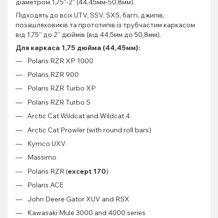
діаметром 1,75"-2" (44,45мм-50,8мм).
Підходять до всіх UTV, SSV, SXS, баггі, джипів,
позашляховиків та прототипів із трубчастим каркасом
від 1,75'' до 2'' дюймів (від 44,5мм до 50,8мм).
Для каркаса 1,75 дюйма (44,45мм):
Polaris RZR XP 1000
Polaris RZR 900
Polaris RZR Turbo XP
Polaris RZR Turbo S
Arctic Cat Wildcat and Wildcat 4
Arctic Cat Prowler (with round roll bars)
Kymco UXV
Massimo
Polaris RZR (
except 170
)
Polaris ACE
John Deere Gator XUV and RSX
Kawasaki Mule 3000 and 4000 series