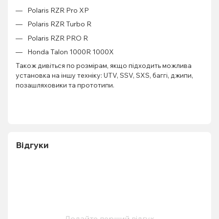
Polaris RZR Pro XP
Polaris RZR Turbo R
Polaris RZR PRO R
Honda Talon 1000R 1000X
Також дивіться по розмірам, якщо підходить можлива
установка на іншу техніку: UTV, SSV, SXS, баггі, джипи,
позашляховики та прототипи.
Відгуки
Додайте перший відгук