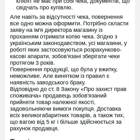
клієнт не має при собі чека, документів, що
свідчать про купівлю.
Але навіть за відсутності чека, повернення
все одно можна оформити. Потрібно скласти
заяву на ім'я директора магазину із
проханням отримати копію чека. Згідно з
українським законодавством, усі магазини, у
роботі яких застосовуються розрахунково-
касові апарати, зобов'язані зберігати чеки
протягом 3 років.
Повернення продукції, що була у вжитку,
неможливе. Але винятком із правил є
наявність заводського браку.
Відповідно до ст. 8 Закону «Про захист прав
споживача» продавець зобов'язаний
прийняти товар належної якості,
задовольняючи вимоги покупця. Доставка
всіх великогабаритних товарів, а також тих,
що вагою від 5 кг і більше здійснюється за
рахунок продавця.