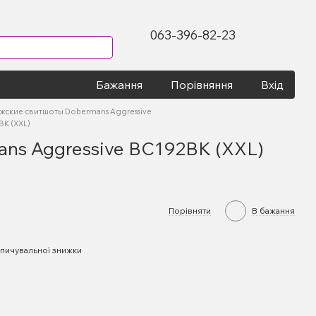
063-396-82-23
Бажання
Порівняння
Вхід
жские свитшоты Dobermans Aggressive
BK (XXL)
ns Aggressive BC192BK (XXL)
Порівняти
В бажання
пичувальної знижки