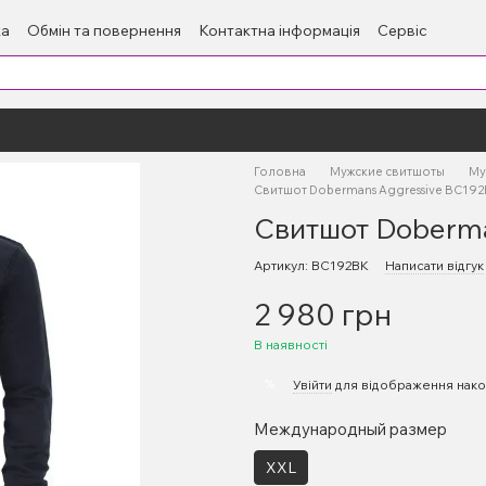
ка
Обмін та повернення
Контактна інформація
Сервіс
Головна
Мужские свитшоты
Му
Свитшот Dobermans Aggressive BC192
Свитшот Doberma
Артикул: BC192BK
Написати відгук
2 980 грн
В наявності
%
Увійти
для відображення нако
Международный размер
XXL