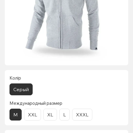
Колір
Серый
Международный размер
M
XXL
XL
L
XXXL