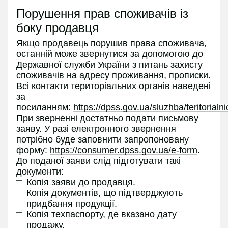
Порушення прав споживачів із
боку продавця
Якщо продавець порушив права споживача,
останній може звернутися за допомогою до
Державної служби України з питань захисту
споживачів на адресу проживання, прописки.
Всі контакти територіальних органів наведені
за
посиланням:
https://dpss.gov.ua/sluzhba/teritorialn
При зверненні достатньо подати письмову
заяву. У разі електронного звернення
потрібно буде заповнити запропоновану
форму:
https://consumer.dpss.gov.ua/e-form
.
До поданої заяви слід підготувати такі
документи:
Копія заяви до продавця.
Копія документів, що підтверджують
придбання продукції.
Копія техпаспорту, де вказано дату
продажу.