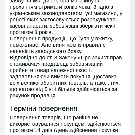
заяву на ім'я директора магазину із
проханням отримати копію чека. Згідно з
українським законодавством, усі магазини, у
роботі яких застосовуються розрахунково-
касові апарати, зобов'язані зберігати чеки
протягом 3 років.
Повернення продукції, що була у вжитку,
неможливе. Але винятком із правил є
наявність заводського браку.
Відповідно до ст. 8 Закону «Про захист прав
споживача» продавець зобов'язаний
прийняти товар належної якості,
задовольняючи вимоги покупця. Доставка
всіх великогабаритних товарів, а також тих,
що вагою від 5 кг і більше здійснюється за
рахунок продавця.
Терміни повернення
Повернення товарів, що раніше не
використовувалися покупцем, здійснюється
протягом 14 днів (день здійснення покупки