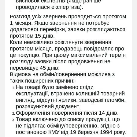
висновок експертів (якщо раніше
проводилася експертиза).
Розгляд усіх звернень проводиться протягом
1 місяця. Якщо звернення не потребує
додаткової перевірки, заявки розглядаються
протягом 15 днів.
Коли неможливо розглянути звернення
протягом місяця, продавець повідомляє про
це покупцю. При цьому максимальний термін
розгляду заявки після продовження не
перевищує 45 днів.
Відмова на обмін/повернення можлива з
таких поширених причин:
На товарі було замінено сліди
експлуатації, втрачено колишній товарний
вигляд, відсутні ярлики, заводські пломби,
розрахунковий документ.
Оформлення повернення після 14 днів.
Товар включено до списку продукції, що
не підлягає обміну/поверненню, згідно з
постановою КМУ від 19 березня 1994 року.