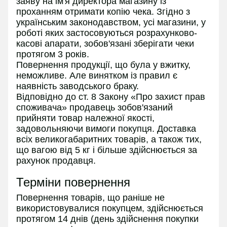
заяву на ім'я директора магазину із
проханням отримати копію чека. Згідно з
українським законодавством, усі магазини, у
роботі яких застосовуються розрахунково-
касові апарати, зобов'язані зберігати чеки
протягом 3 років.
Повернення продукції, що була у вжитку,
неможливе. Але винятком із правил є
наявність заводського браку.
Відповідно до ст. 8 Закону «Про захист прав
споживача» продавець зобов'язаний
прийняти товар належної якості,
задовольняючи вимоги покупця. Доставка
всіх великогабаритних товарів, а також тих,
що вагою від 5 кг і більше здійснюється за
рахунок продавця.
Терміни повернення
Повернення товарів, що раніше не
використовувалися покупцем, здійснюється
протягом 14 днів (день здійснення покупки