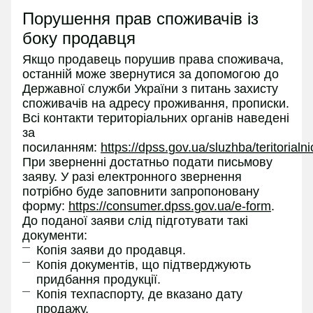
Порушення прав споживачів із
боку продавця
Якщо продавець порушив права споживача,
останній може звернутися за допомогою до
Державної служби України з питань захисту
споживачів на адресу проживання, прописки.
Всі контакти територіальних органів наведені
за
посиланням:
https://dpss.gov.ua/sluzhba/teritorialn
При зверненні достатньо подати письмову
заяву. У разі електронного звернення
потрібно буде заповнити запропоновану
форму:
https://consumer.dpss.gov.ua/e-form
.
До поданої заяви слід підготувати такі
документи:
Копія заяви до продавця.
Копія документів, що підтверджують
придбання продукції.
Копія техпаспорту, де вказано дату
продажу.