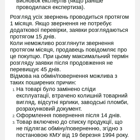
висновок експертів (якщо раніше
проводилася експертиза).
Розгляд усіх звернень проводиться протягом
1 місяця. Якщо звернення не потребує
додаткової перевірки, заявки розглядаються
протягом 15 днів.
Коли неможливо розглянути звернення
протягом місяця, продавець повідомляє про
це покупцю. При цьому максимальний термін
розгляду заявки після продовження не
перевищує 45 днів.
Відмова на обмін/повернення можлива з
таких поширених причин:
На товарі було замінено сліди
експлуатації, втрачено колишній товарний
вигляд, відсутні ярлики, заводські пломби,
розрахунковий документ.
Оформлення повернення після 14 днів.
Товар включено до списку продукції, що
не підлягає обміну/поверненню, згідно з
постановою КМУ від 19 березня 1994 року.