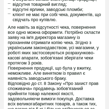
відсутня товарний вигляд;
відсутні ярлики, заводські пломби;
клієнт не має при собі чека, документів, що
свідчать про купівлю.
Але навіть за відсутності чека, повернення
все одно можна оформити. Потрібно скласти
заяву на ім'я директора магазину із
проханням отримати копію чека. Згідно з
українським законодавством, усі магазини, у
роботі яких застосовуються розрахунково-
касові апарати, зобов'язані зберігати чеки
протягом 3 років.
Повернення продукції, що була у вжитку,
неможливе. Але винятком із правил є
наявність заводського браку.
Відповідно до ст. 8 Закону «Про захист прав
споживача» продавець зобов'язаний
прийняти товар належної якості,
задовольняючи вимоги покупця. Доставка
всіх великогабаритних товарів, а також тих,
що вагою від 5 кг і більше здійснюється за