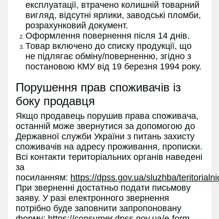
експлуатації, втрачено колишній товарний
вигляд, відсутні ярлики, заводські пломби,
розрахунковий документ.
Оформлення повернення після 14 днів.
Товар включено до списку продукції, що
не підлягає обміну/поверненню, згідно з
постановою КМУ від 19 березня 1994 року.
Порушення прав споживачів із
боку продавця
Якщо продавець порушив права споживача,
останній може звернутися за допомогою до
Державної служби України з питань захисту
споживачів на адресу проживання, прописки.
Всі контакти територіальних органів наведені
за
посиланням:
https://dpss.gov.ua/sluzhba/teritorialn
При зверненні достатньо подати письмову
заяву. У разі електронного звернення
потрібно буде заповнити запропоновану
форму:
https://consumer.dpss.gov.ua/e-form
.