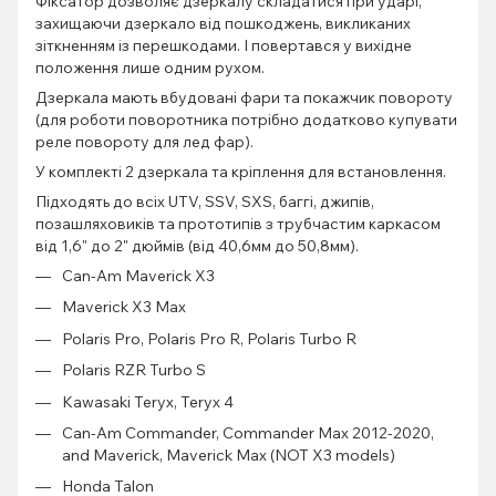
Фіксатор дозволяє дзеркалу складатися при ударі,
захищаючи дзеркало від пошкоджень, викликаних
зіткненням із перешкодами. І повертався у вихідне
положення лише одним рухом.
Дзеркала мають вбудовані фари та покажчик повороту
(для роботи поворотника потрібно додатково купувати
реле повороту для лед фар).
У комплекті 2 дзеркала та кріплення для встановлення.
Підходять до всіх UTV, SSV, SXS, баггі, джипів,
позашляховиків та прототипів з трубчастим каркасом
від 1,6" до 2" дюймів (від 40,6мм до 50,8мм).
Can-Am Maverick X3
Maverick X3 Max
Polaris Pro, Polaris Pro R, Polaris Turbo R
Polaris RZR Turbo S
Kawasaki Teryx, Teryx 4
Can-Am Commander, Commander Max 2012-2020,
and Maverick, Maverick Max (NOT X3 models)
Honda Talon