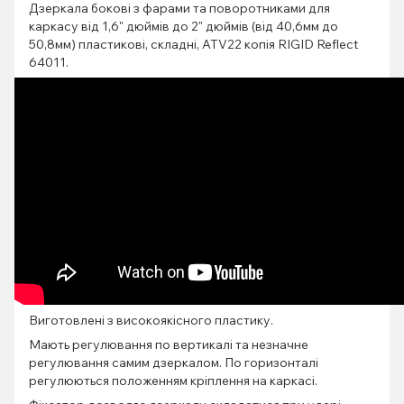
Дзеркала бокові з фарами та поворотниками для
каркасу від 1,6" дюймів до 2" дюймів (від 40,6мм до
50,8мм) пластикові, складні, ATV22 копія RIGID Reflect
64011.
Виготовлені з високоякісного пластику.
Мають регулювання по вертикалі та незначне
регулювання самим дзеркалом. По горизонталі
регулюються положенням кріплення на каркасі.