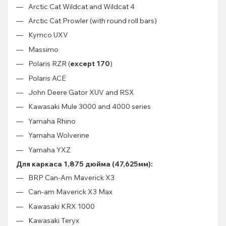
Arctic Cat Wildcat and Wildcat 4
Arctic Cat Prowler (with round roll bars)
Kymco UXV
Massimo
Polaris RZR (
except 170
)
Polaris ACE
John Deere Gator XUV and RSX
Kawasaki Mule 3000 and 4000 series
Yamaha Rhino
Yamaha Wolverine
Yamaha YXZ
Для каркаса 1,875 дюйма (47,625мм):
BRP Can-Am Maverick X3
Can-am Maverick X3 Max
Kawasaki KRX 1000
Kawasaki Teryx